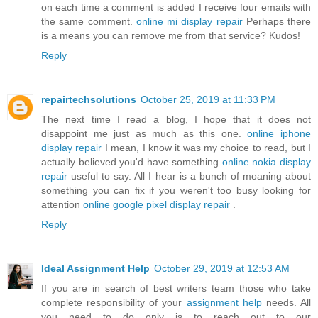
on each time a comment is added I receive four emails with
the same comment.
online mi display repair
Perhaps there
is a means you can remove me from that service? Kudos!
Reply
repairtechsolutions
October 25, 2019 at 11:33 PM
The next time I read a blog, I hope that it does not
disappoint me just as much as this one.
online iphone
display repair
I mean, I know it was my choice to read, but I
actually believed you'd have something
online nokia display
repair
useful to say. All I hear is a bunch of moaning about
something you can fix if you weren't too busy looking for
attention
online google pixel display repair
.
Reply
Ideal Assignment Help
October 29, 2019 at 12:53 AM
If you are in search of best writers team those who take
complete responsibility of your
assignment help
needs. All
you need to do only is to reach out to our