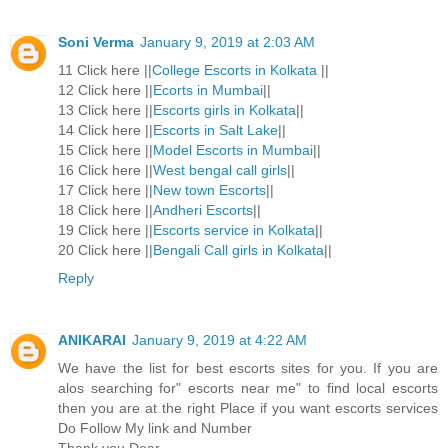
Soni Verma
January 9, 2019 at 2:03 AM
11 Click here ||
College Escorts in Kolkata
||
12 Click here ||
Ecorts in Mumbai
||
13 Click here ||
Escorts girls in Kolkata
||
14 Click here ||
Escorts in Salt Lake
||
15 Click here ||
Model Escorts in Mumbai
||
16 Click here ||
West bengal call girls
||
17 Click here ||
New town Escorts
||
18 Click here ||
Andheri Escorts
||
19 Click here ||
Escorts service in Kolkata
||
20 Click here ||
Bengali Call girls in Kolkata
||
Reply
ANIKARAI
January 9, 2019 at 4:22 AM
We have the list for best escorts sites for you. If you are
alos searching for" escorts near me" to find local escorts
then you are at the right Place if you want escorts services
Do Follow My link and Number