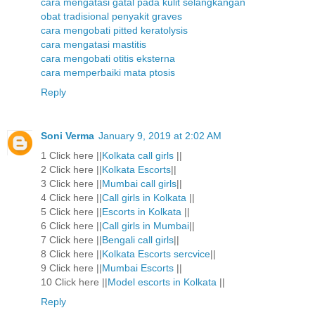
cara mengatasi gatal pada kulit selangkangan
obat tradisional penyakit graves
cara mengobati pitted keratolysis
cara mengatasi mastitis
cara mengobati otitis eksterna
cara memperbaiki mata ptosis
Reply
Soni Verma
January 9, 2019 at 2:02 AM
1 Click here ||
Kolkata call girls
||
2 Click here ||
Kolkata Escorts
||
3 Click here ||
Mumbai call girls
||
4 Click here ||
Call girls in Kolkata
||
5 Click here ||
Escorts in Kolkata
||
6 Click here ||
Call girls in Mumbai
||
7 Click here ||
Bengali call girls
||
8 Click here ||
Kolkata Escorts sercvice
||
9 Click here ||
Mumbai Escorts
||
10 Click here ||
Model escorts in Kolkata
||
Reply