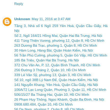
Reply
Unknown
May 11, 2016 at 3:47 AM
Tầng 3, Nhà số 6 Ngõ 259 Yên Hoà, Quận Cầu Giấy, Hà
Nội
Số 2, Ngõ 164/21 Hồng Mai, Quận Hai Bà Trưng, Hà Nội
411 Tùng Thiện Vương, phường 12, Quận 8, Hồ Chí Minh
263 Dương Bá Trạc, phường 1, Quận 8, Hồ Chí Minh
30 Hàm Long, Hàng Bài, Quận Hoàn Kiếm, Hà Nội
56 Trần Phú Cường, phường 5, Quận Gò Vấp, Hồ Chí Minh
185 Bà Triệu, Quận Hai Bà Trưng, Hà Nội
372 Chu Văn An, P. 12, Quận Bình Thạnh, Hồ Chí Minh
256 Đường 3 Tháng 2, Quận 10, Hồ Chí Minh
339 Lê Văn Sỹ, phường 13, Quận 3, Hồ Chí Minh
Số 10, ngõ 38B Lý Nam Đế, Quận Hoàn Kiếm, Hà Nội
141 Nguyễn Khang, Yên Hoà, Quận Cầu Giấy, Hà Nội
106A/72 Lạc Long Quân, Phường 3, Quận 11, Hồ Chí Minh
506/15/27 Ba Tháng Hai, Quận 10, Hồ Chí Minh
26 Phạm Huy Thông, Ngọc Khánh, Quận Ba Đình, Hà Nội
0908.680.484, Quận 10, Hồ Chí Minh
56 Dạ Nam, phường 2, Quận 8, Hồ Chí Minh