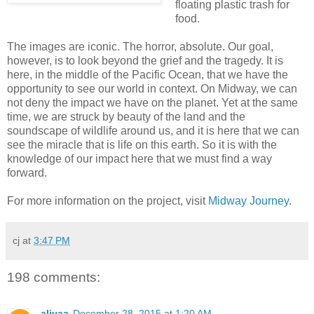
floating plastic trash for
food.
The images are iconic. The horror, absolute. Our goal,
however, is to look beyond the grief and the tragedy. It is
here, in the middle of the Pacific Ocean, that we have the
opportunity to see our world in context. On Midway, we can
not deny the impact we have on the planet. Yet at the same
time, we are struck by beauty of the land and the
soundscape of wildlife around us, and it is here that we can
see the miracle that is life on this earth. So it is with the
knowledge of our impact here that we must find a way
forward.
For more information on the project, visit
Midway Journey
.
cj
at
3:47 PM
198 comments:
aliyaa
December 28, 2015 at 1:20 AM