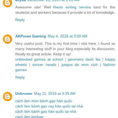
Awesome site! Well
thesis writing service
best for the
students and workers because it provide a lot of knowledge.
Reply
AKPuran Gaming
May 4, 2016 at 3:00 AM
Very useful post. This is my first time i visit here. I found so
many interesting stuff in your blog especially its discussion.
Really its great article. Keep it up!
unblocked games at school
|
geometry dash lite
|
happy
wheels
|
soccer heads
|
juegos de winx club
|
fashion
games
Reply
Unknown
May 11, 2016 at 3:35 AM
cách làm món bánh gạo hàn quốc
cách làm bánh gạo cay hàn quốc tại nhà
cách làm bánh gạo hàn quốc tại nhà
cách làm kimbap