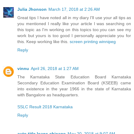
Julia Jhonson
March 17, 2018 at 2:26 AM
Great tips I have noted all in my diary I'll use your all tips as
you mentioned I really like your article I was searching on
this topic as I'm working on this topics too.you can see my
work but yours is too good I personally appreciate you for
this. Keep working like this.
screen printing winnipeg
Reply
vinnu
April 26, 2018 at 1:27 AM
The Karnataka State Education Board Karnataka
Secondary Education Examination Board (KSEEB) came
into existence in the year 1966 in the state of Karnataka
with Bangalore as headquarters.
SSLC Result 2018 Karnataka
Reply
auto title loans chicago
May 20, 2018 at 9:07 AM