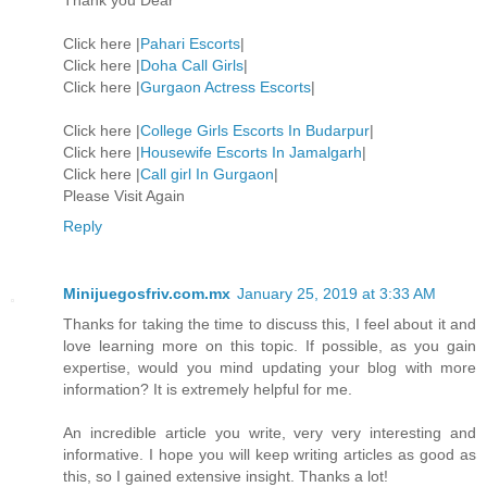
Thank you Dear
Click here |
Pahari Escorts
|
Click here |
Doha Call Girls
|
Click here |
Gurgaon Actress Escorts
|
Click here |
College Girls Escorts In Budarpur
|
Click here |
Housewife Escorts In Jamalgarh
|
Click here |
Call girl In Gurgaon
|
Please Visit Again
Reply
Minijuegosfriv.com.mx
January 25, 2019 at 3:33 AM
Thanks for taking the time to discuss this, I feel about it and
love learning more on this topic. If possible, as you gain
expertise, would you mind updating your blog with more
information? It is extremely helpful for me.
An incredible article you write, very very interesting and
informative. I hope you will keep writing articles as good as
this, so I gained extensive insight. Thanks a lot!